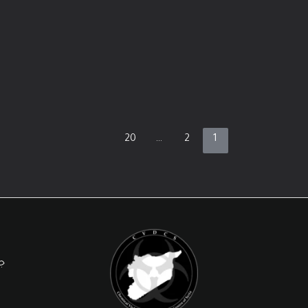
لماذا لا ينتهي ملف الأسلحة الكيميائية
السورية بسقوط الأسد؟
يونيو 1, 2026
/
2 دقائق من القراءة
طُويت في دمشق، مع نهاية عام 2024، صفحة عقود
طويلة من حكم عائلة الأسد، وتغيّر معها المشهد
السياسي السوري بصورة
20
…
2
1