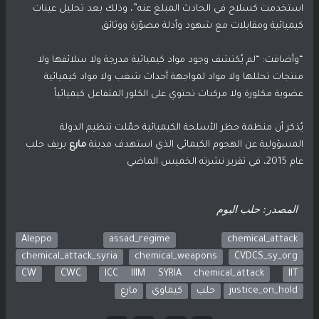
استخدمت كسلاح في الحادث المبلغ عنه”، وذلك بعد تحليل عينات
كيميائية ومقابلات مع شهود وأدلة مصوّرة ووثائق
“وأضافت: “لم يُكتشف وجود مواد كيميائية مدرجة ولا سلائفها ولا
منتجات تحللها ولا مواد لمواجهة أحداث شغب ولا مواد كيميائية
عضوية مكلورة ولا مركبات تحتوي على الكلور المتفاعل كيميائياً
يُذكر أن منظمة حظر الأسلحة الكيميائية حمّلت تنظيم الدولة
المسؤولية عن الهجوم الكيمائي الذي استهدف مدينة
مارع
بريف حلب
عام 2015، في تقرير نشرته الخميس الماضي
المصدر:
حلب اليوم
Aleppo
assad_regime
chemical_attack
chemical_attack_syria
chemical_weapons
CVDCS_sy_org
CW
CWC
ICC IIIM SYRIA chemical_attack
IIT
justice_on_hold
حلب
كيماوي
مارع