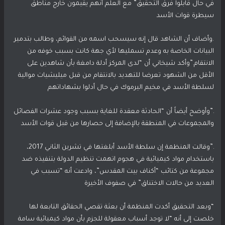
في حال قابلوا فرق التحقيق” مع العلم أنهم يقيمون خارج مناطق
سيطرة قوات اﻷسد
.وأضاف أن الشاهد قال إنه سيسحب اسمه من القوائم، وطالب بتدمير
البيانات الخاصة به وعدم تسمليها لأي جهة كانت بسبب خوفه من
الانتقام.”وأكد شيخاني أن “لدى المركز أدلة دامغة بأن شاهدين على
اﻷقل من الشهود تعرضا للتهديد بالانتقام من قبل ميليشيات موالية
لسلطة اﻷسد في مخيم اليرموك في حال أدلوا بشهاداتهم
.”وأوضح أيضاً أن “الحادثة معقدة للغاية بسبب وجود عشرات الفصائل
والمجموعات في المنطقة بالإضافة إلى حصارها من قبل قوات الأسد
.”وقالت المنظمة إن سلطة اﻷسد أبلغتها في تشرين الثاني 2017،
باستخدام مواد كيميائية في هجوم اتهمت تنظيم الدولة بتنفيذه ضد
مجموعة من كتائب “أكناف بيت المقدس”، وادعت أنه “تسبب في
العديد من حالات الاختناق” في صفوف اﻷخيرة
“وبعد التحقيق أكدت المنظمة أن بعثة تقصي الحقائق التابعة لها
خلصت إلى أنه “لا توجد أسباب معقولة للجزم بأن مواد كيميائية سامة