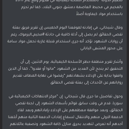
تنظيم الدولة” باستخدام أسلحة كيميائية في هجوم وقع عام 2017
بالمخيم في محيط العاصمة دمشق جنوبي البلاد، كما لم تجزم
باستخدام مواد كيماوية أصلاً
وقال شيخاني، في إفادته لموقعنا اليوم الخميس إن تقرير فريق بعثة
تقصي الحقائق لم يصل إلى أدلة كافية في حادثة #مخيم_اليرموك، رغم
أن روايات الشهود تؤكد أنه جرى استخدام قنبلة غازية تحمل مواد سامة
على محور المشفى الياباني
وأشار تقرير منظمة حظر الأسلحة الكيميائية، يوم الاثنين، إلى أن
التحقيق لم ينجح لأن العديد من الشهود “ماتوا أو فقدوا”، كما أن الذين
وافقوا بداية على الإدلاء بشهادتهم “رفضوا في نهاية المطاف تقديم
رواياتهم عن الأحداث إلى بعثة تقصي الحقائق
وحول تفاصيل ما جرى قال شيخاني: إن “مركز الانتهاكات الكيميائية في
سوريا، قدم في وقت سابق قوائم بأسماء الشهود إلى لجنة تقصي
الحقائق، وبعد موافقة معظمهم على اﻹدلاء بإفاداتهم وبعد لقاء
الدفعة الاولى منهم والانتقال لسماع إفادات الدفعة الثانية منهم أبلغنا
أحدهم أنه تعرض لتهديد بحرق منازل كافة الشهود وتصفية عائلاتهم