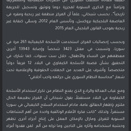
حقيقة معاناة الشعب السوري من الضربات الكيميائية واستمرارها
وتزامناً مع الذكرى السنوية لمجزرة دوما وتوثيق وتسجيل للجريمة
تاريخياً”، بحسب شيخاني، علماً أن المركز منظمة غير ربحية ومقره في
العاصمة البلجيكية بروكسل، وتأسس العام 2012، وسمّي كنقابة غير
ربحية بموجب القانون البلجيكي العام 2015
وبحسب إحصائيات المركز، استخدمت الأسلحة الكيميائية 261 مرة في
سوريا، وتسببت في مقتل 3423 شخصاً وإصابة 13943 آخرين
معظمهم من النساء والأطفال، خلال ست سنوات، كما شارك في
التحقيق بشأن قضية الأسلحة الكيماوي في البلاد 12 فريقاً دولياً
متخصصاً. وأشرف على العديد من الحملات الحقوقية والإعلامية تحت
شعار “محاسبة النظام السوري على جرائمه واجب أخلاقي”
ومع غياب العدالة والرادع الذي يمنع النظام من تكرار استخدام الأسلحة
الكيماوية في البلاد مستقبلاً، يقول شيخاني أن المركز بطبيعة الحال
ملتزم بإظهار الحقائق عامة، مادام استخدام السلاح الكيميائي في سوريا
مستمراً، ولذلك “كانت فكرة الأفلام الوثائقية واحدة من أهم النشاطات
السنوية للمركز، ومازال بالإمكان العمل على إنتاج أجزاء أخرى تظهر
وحشية استخدامه وآثاره على الناجين وما تركه من ألم لمن فقدوا أعزاء