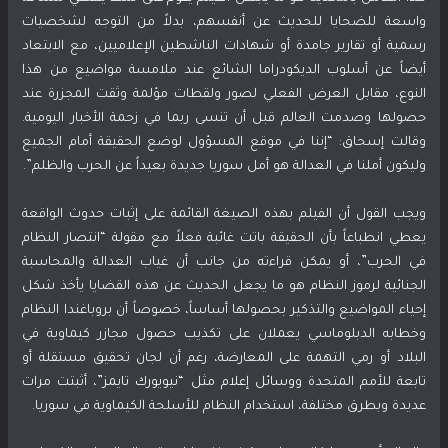
واسعة للضحايا للحديث عن أنفسهم، بدلاً من التوجه لشخصيات
رسمية أو تقارير جامدة أو شهادات الناشطين الإعلاميين، مع الابتعاد
أيضاً عن أسلوب الديكودراما الشائع عند ملامسة مواضيع من هذا
النوع، مقابل العرض الفعلي لصور ولقطات مؤلمة وثقت المجزرة عند
حصولها وصدمت العالم قبل أن تنسى ربما في زحمة الأخبار اليومية.
وقالت إسحاق: “إننا في موقع المسؤول لوضع الحقيقة أمام الجميع
وليكون أملنا في العدالة هو أمل سوريا جديدة بعيداً عن الحرب والظلم”.
ويجب القول أن الفيلم بهذه الصيغة القائمة على إثبات حدوث الواقعة
يعطي انطباعاً بأن الحقيقة باتت غائبة فعلاً مع مقولة “انتصار النظام
في الحرب”، أو يمكن قراءته من جانب أن غياب العدالة والمحاسبة
الجنائية لرموز النظام هو ما يجعل الحديث عن هذه القضايا يأخذ شكل
إحياء المواضيع والتذكير بحصولها أساساً، خصوصاً أن بروباغندا النظام
وخطابه الدبلوماسي يعملان على تكذيب حصول مجازر كيماوية في
البلاد أو رمي التهمة على المعارضة، رغم أن لجان تحقيق مستقلة أو
تابعة للأمم المتحدة
ووسائل إعلام مثل “نيويورك تايمز”،
أثبتت مرات
عديدة وبطرق مختلفة، استخدام النظام للأسلحة الكيماوية في سوريا.