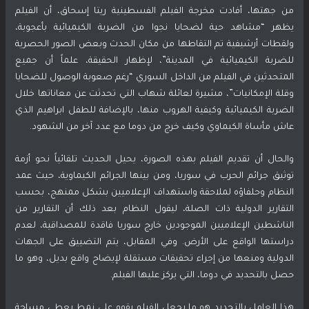
من جهتها، أفادت مخرجة الفيلم الفسطينية ريتا إسحاق، أن الفيلم
يظهر “مشاهد حية لضحايا نجوا من الضربة الكيميائية بأعجوبة،
ولقطات أرشيفية تم التقاطها من مكان الحدث وبعض الصور الحصرية
للضربة الكيميائية في المدينة”، لإظهار الحقيقة، علماً أن جميع
‎المتحدثين في الفيلم من الداخل السوري “رغم صعوبة الوصول للضحايا
وقلة الإمكانيات”، مشيرة لعائلة شهاب التي تحدثت عن معاناتها خلال
الضربة الكيميائية وكيفية الهروب منها، بالإضافة للطفل ابراهيم الذي
عاش مأساة الكيماوي وكيف خرج من دوما مع عدد آخر من الشهود.
والحال أن تقديم الفيلم بهذه الصورة، يحيل الحديث تلقائياً نحو أزمة
توثيق جرائم الحرب في سوريا، ومن بينها الجرائم الكيماوية، حيث عمد
النظام وحلفاؤه لملاحقة واستهداف الإعلاميين بشكل ممنهج، بحسب
التقارير الدولية ذات الصلة، ليقول النظام بعد ذلك أن التقارير من
الناشطين الإعلاميين الموجودين خارج سوريا فاقدة للمصداقية، لعدم
دراستها الواقع على الأرض. وفي المقابل، يتم التضييق على الجهات
الدولية ومنعها من إجراء تحقيقات مستقلة لإيضاح واقع بديل، وهو ما
حصل بالتحديد في دوما، التي يركز عليها الفيلم.
هذا العامل بالتحديد هو ما يجعل الفيلم يقوم على نمط يعطي مساحة