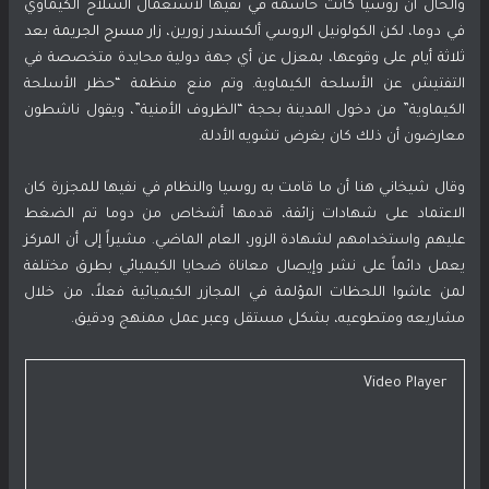
والحال أن روسيا كانت حاسمة في نفيها لاستعمال السلاح الكيماوي
في دوما، لكن الكولونيل الروسي ألكسندر زورين،
زار مسرح الجريمة بعد
ثلاثة أيام
على وقوعها، بمعزل عن أي جهة دولية محايدة متخصصة في
التفتيش عن الأسلحة الكيماوية. وتم منع منظمة “حظر الأسلحة
الكيماوية” من دخول المدينة بحجة “الظروف الأمنية”، ويقول ناشطون
معارضون أن ذلك كان بغرض تشويه الأدلة.
وقال شيخاني هنا أن ما قامت به روسيا والنظام في نفيها للمجزرة كان
الاعتماد على شهادات زائفة، قدمها أشخاص من دوما تم الضغط
عليهم واستخدامهم لشهادة الزور، العام الماضي. مشيراً إلى أن المركز
يعمل دائماً على نشر وإيصال معاناة ضحايا الكيميائي بطرق مختلفة
لمن عاشوا اللحظات المؤلمة في المجازر الكيميائية فعلاً، من خلال
مشاريعه ومتطوعيه، بشكل مستقل وعبر عمل ممنهج ودقيق.
Video Player