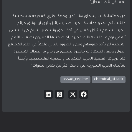
لهم في تلك المجازر”
من جهتها، قالت إسحاق هنا: “من وجهة نظري كمخرجة فلسطينية
عاشت ألم العدو ومأساة الحرب ضد إسرائيل، أرى أن توثيق جرائم
الحرب يساهم بشكل فعال في أخذ الحق وتسطير التاريخ كي لا ينسى
أنه في يوم ما كانت هنالك مجزرة راح ضحيتها الكثيرون بصمت. الأمم
المتحدة لم تأخذ حقوقهم وتبقى الصورة بالتالي علقماً في حلق المجتمع
الدولي وتبقى الشهادات حاضرة لتتحقق في يوم ما العدالة المنتظرة
كما نرجوها لقضية الحرب الكيميائية والقضية الفلسطينية وأيضاً
لمأساة الحرب السورية التي دامت اكثر من ثماني سنوات”
assad_regime
chemical_attack