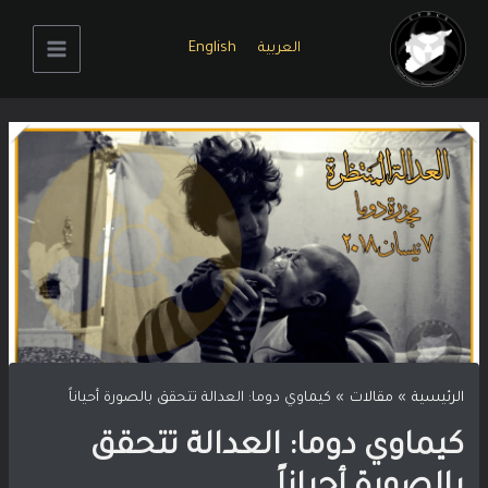
خطي
لى
العربية
English
لمحتوى
Main
Menu
الرئيسية
مقالات
كيماوي دوما: العدالة تتحقق بالصورة أحياناً
كيماوي دوما: العدالة تتحقق