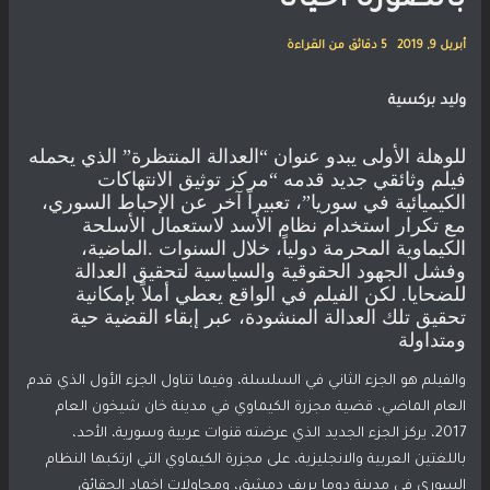
بالصورة أحياناً
أبريل 9, 2019
5 دقائق من القراءة
وليد بركسية
للوهلة الأولى يبدو عنوان “العدالة المنتظرة” الذي يحمله
فيلم وثائقي جديد قدمه “مركز توثيق الانتهاكات
الكيميائية في سوريا”، تعبيراً آخر عن الإحباط السوري،
مع تكرار استخدام نظام الأسد لاستعمال الأسلحة
الكيماوية المحرمة دولياً، خلال السنوات .الماضية،
وفشل الجهود الحقوقية والسياسية لتحقيق العدالة
للضحايا. لكن الفيلم في الواقع يعطي أملاً بإمكانية
تحقيق تلك العدالة المنشودة، عبر إبقاء القضية حية
ومتداولة
والفيلم هو الجزء الثاني في السلسلة، وفيما تناول الجزء الأول الذي قدم
العام الماضي، قضية مجزرة الكيماوي في مدينة خان شيخون العام
2017، يركز الجزء الجديد الذي عرضته قنوات عربية وسورية، الأحد،
باللغتين العربية والانجليزية، على مجزرة الكيماوي التي ارتكبها النظام
السوري في مدينة دوما بريف دمشق، ومحاولات إخماد الحقائق