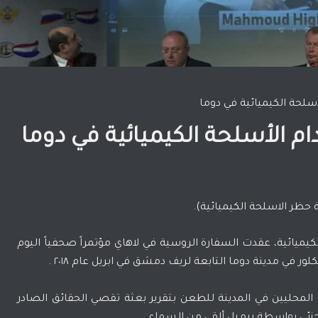
سلحة الكيميائية في دوما
م الأسلحة الكيميائية في دوما
ة حظر الاسلحة الكيميائية).
كيميائية، عقدت السفارة الروسية في لاهاي مؤتمراً صحفياً اليوم
 في مدينة دوما التابعة لريف دمشق في ابريل عام ٢٠١٨ .
حليين في المدينة للطعن بتقرير بعثة تقصي الحقائق الصادر
لجزئي بواسطة برميل ألقي من السماء.