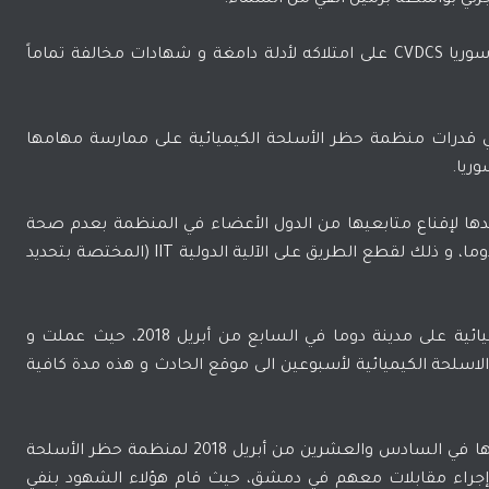
انبه اكد مركز توثيق الانتهاكات الكيميائية في سوريا CVDCS على امتلاكه لأدلة دامغة و شهادات مخالفة تماماً
قدرات منظمة حظر الأسلحة الكيميائية على ممارسة مهامها
ريا.
ها لإقناع متابعيها من الدول الأعضاء في المنظمة بعدم صحة
التقارير الصادرة عن مخابر لاهاي فيما يخص هجوم دوما، و ذلك لقطع الطريق على الآلية الدولية IIT (المختصة بتحديد
و لازالت روسيا تنفي صحة الهجوم بالأسلحة الكيميائية على مدينة دوما في السابع من أبريل 2018، حيث عملت و
سلحة الكيميائية لأسبوعين الى موقع الحادث و هذه مدة كافية
و عملت على تقديم إثنا عشر شاهد إختارتهم بنفسها في السادس والعشرين من أبريل 2018 لمنظمة حظر الأسلحة
إجراء مقابلات معهم في دمشق، حيث قام هؤلاء الشهود بنفي