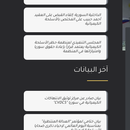
الداخلية السورية: إلقاء القبض على العقيد
أحمد حبيب علي المختص بالأسلحة
الكيميائية
المجلس التنفيذي لمنظمة حظر الأسلحة
الكيميائية يعتمد قراراً بإعادة حقوق سوريا
وامتيازاتها في المنظمة
آخر البيانات
بيان صادر عن مركز توثيق الانتهاكات
الكيميائية في سوريا “CVDCS”
بيان ختامي لمؤتمر “العدالة المنتظرة”
بمناسبة اليوم العالمي لإحياء ذكرى ضحايا