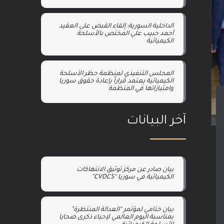
الداخلية السورية: إلقاء القبض على العقيد
أحمد حبيب علي المختص بالأسلحة
الكيميائية
المجلس التنفيذي لمنظمة حظر الأسلحة
الكيميائية يعتمد قراراً بإعادة حقوق سوريا
وامتيازاتها في المنظمة
آخر البيانات
بيان صادر عن مركز توثيق الانتهاكات
الكيميائية في سوريا “CVDCS”
بيان ختامي لمؤتمر “العدالة المنتظرة”
بمناسبة اليوم العالمي لإحياء ذكرى ضحايا