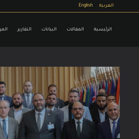
خطي
العربية
English
لى
لمحتوى
الرئيسية
المقالات
البيانات
التقارير
المر