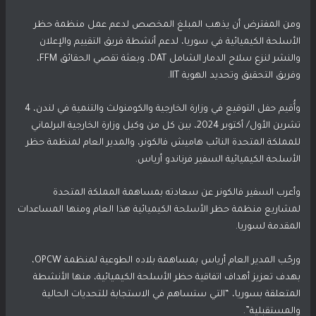
ومن المفترض أن يذهب المبلغ المخصص لدعم عمل منظمة حظر
الأسلحة الكيميائية في سوريا، لدعم أنشطة فريق التقييم والإعلان
والنشر لنزع سلاح الدمار الشامل DAT، وبعثة تقصي الحقائق FFM،
وفريق التحقيق وتحديد الهوية IIT.
وأُقيم حفل التوقيع في وزارة الخارجية والكومنولث والتنمية في لندن، 4
تشرين الأول/ أكتوبر 2024، بين كل من وكيل وزارة الخارجية البرلماني
للمملكة المتحدة النائب هاميش فالكونر، والمدير العام لمنظمة حظر
الأسلحة الكيميائية السفير فرناندو أرياس.
وأعرب السفير فالكونر عن سعادته بمساهمة المملكة المتحدة
لمشاريع منظمة حظر الأسلحة الكيميائية هذا العام ومنها المساعدات
المقدمة لسوريا.
ورحّب المدير العام أرياس بمساهمة بلاده الطوعية لمنظمة OPCW،
بهدف تعزيز أهداف اتفاقية حظر الأسلحة الكيميائية، منها الأنشطة
المتعلقة بسوريا، “التي ستساهم في الاستجابة للتحديات الحالية
والمستقبلية”.