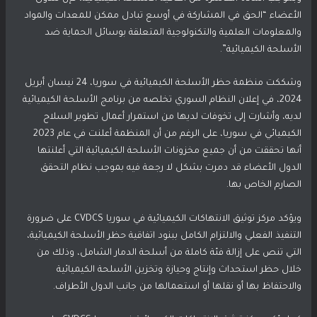
الأعضاء “الحق في المشاركة في أوسع تبادل ممكن للمعدات والمواد
والمعلومات العلمية والتكنولوجية المتعلقة بوسائل الحماية ضد
الأسلحة الكيميائية”.
وشككت منظمة حظر الأسلحة الكيميائية في سوريا، 24 نيسان أبريل
2024، في إعلان النظام السوري تخلصه من برنامج الأسلحة الكيميائية
لديه، وأشارت إلى تخوفات لديها من استمرار أعمال تطوير السلاح
الكيميائي في سوريا، على الرغم من أن المنظمة أعلنت في عام 2023
أنها تحققت من أن جميع مخزونات الأسلحة الكيميائية التي أعلنتها
الدول الأعضاء قد دمرت بشكل لا رجعة فيه بموجب نظام التحقق
الصارم الخاص بها.
ويؤكد مركز توثيق الانتهاكات الكيميائية في سوريا CVDCS على ضرورة
التنفيذ الفعلي والالتزام الكامل ببنود اتفاقية حظر الأسلحة الكيميائية،
التي تنص على إزالة فئة كاملة من أسلحة الدمار الشامل، وذلك من
خلال حظر استحداث وإنتاج وحيازة وتخزين الأسلحة الكيميائية
والاحتفاظ بها أو نقلها أو استعمالها من جانب الدول الأطراف.