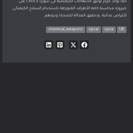
كما يؤكد مركز توثيق الانتهاكات الكيميائية في سوريا CVDCS على
ضرورة محاسبة كافة الأطراف المتورطة باستخدام السلاح الكيميائي
لأغراض عدائية، وتحقيق العدالة للضحايا وذويهم.
chemical_weapons
opcw
syria
UK