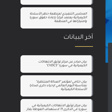
المجلس التنفيذي لمنظمة حظر الأسلحة
الكيميائية يعتمد قراراً بإعادة حقوق سوريا
وامتيازاتها في المنظمة
آخر البيانات
بيان صادر عن مركز توثيق الانتهاكات
الكيميائية في سوريا “CVDCS”
بيان ختامي لمؤتمر “العدالة المنتظرة”
بمناسبة اليوم العالمي لإحياء ذكرى ضحايا
الأسلحة الكيميائية
بيان مركز توثيق الانتهاكات الكيميائية في
سوريا في الذكرى 11 لاستهداف الغوطة بغاز