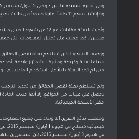
و6 إناث)، بينهم 11 طفلاً، عانوا جميعاً من حالات تهيج كيميائي، نقلوا جميعاً إلى المشفى الميداني في المدينة.
طبيين)، كما عملت على تحليل المعلومات التي جمعتها 
ووصف الشهود الذين قابلتهم بعثة تقصي الحقائق، خ
سيئة للغاية وكريهة ومثيرة للاشمئزاز ولاذعة، أحدهم
حين لم تجد البعثة دليلاً على استخدام المادتين في و
ولم تستطع بعثة تقصي الحقائق من تحديد التركيب ال
حظر الأسلحة الكيميائية.
وخلصت نتائج التقرير، أنه وبناء على جميع المعلوم
كيميائي
في هجوم 3 أيلول/ سبتمبر 2015، لأن المتضررين ظهرت عليهم أعراض مشابهة لأعراض الهجوم الأول.