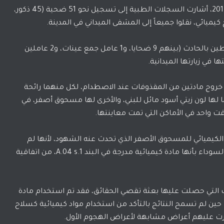
وفي الفترة الممتدة ما بين 3 وحتى 5 أيلول/ سبتمبر 2015، أشارت السجلات الطبية إلى تسجيل نحو 51 ضحية (45 ذكور،
وأجرت البعثة مقابلات مع 12 من شهود العيان مرتبطين بالحادث (بينهم 9 ضحايا، و1 عامل جمع عينات، و2 عاملين
في زيارتها الميدانية.
روج مادتين من المقذوفات عند الاصطدام، لكل منهما رائحة
ا لها لون زيتي أسود مائل للبني، والأخرى لها مسحوق أصفر، في
قت واحد في الأماكن التي تمت معاينتها.
كيميائي للمسحوق الأصفر الذي تحدث عنه الشهود، لأنها لم
تحصل على عينات من المواقع، إلا أنها حددت المادة السوداء بأنها مادة كيميائية مدرجة في البند 1.A.04 s، من اتفاقية
ات التي حصلت عليها بعثة تقصي الحقائق، فقد تم استخدام مادة
ة كسلاح في هجوم 1 أيلول/ سبتمبر 2015، في حين لم تسمح النتائج بالتأكد من استخدام مواد كيميائية كسلاح