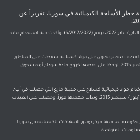
حظر الأسلحة الكيميائية في سوريا، تقريراً عن
بتاريخ 24 كانون الثاني/ يناير 2022، برقم (S/2017/2022)، وأكدت فيه استخدام مادة
 لقصف بذخائر تحتوي على مواد كيميائية سقطت على المناطق
السكنية، سقطت خلال هجومين، في 1 و3 أيلول/ سبتمبر 2015، لوحظ على بعضها خروج مادة سوداء أو مسحوق
دام مواد كيميائية كسلاح على مدينة مارع التي حصلت في آب/
أغسطس 2015، تلقت خبراً بالتحقيق أيضاً في حادثة أيلول/ سبتمبر 2015، وبدأت مهمتها فوراً، وحصلت على العينات
مية بما فيها مركز توثيق الانتهاكات الكيميائية في سوريا،
علومات المتواجدة.