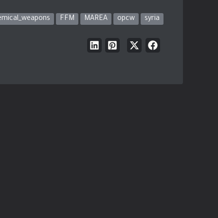
emical_weapons
FFM
MAREA
opcw
syria